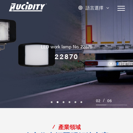
語言選擇
LED work lamp No. 22870
22870
02
06
1
2
3
4
5
6
產業領域